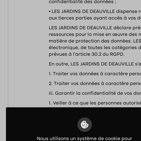
confidentialité des données ;
▪ LES JARDINS DE DEAUVILLE dispense ré
aux tierces parties ayant accès à vos 
LES JARDINS DE DEAUVILLE déclare prése
ressources pour la mise en œuvre des m
matière de protection des données. LES
électronique, de toutes les catégories
prévues à l’article 30.2 du RGPD.
En outre, LES JARDINS DE DEAUVILLE s’
1. Traiter vos données à caractère perso
2. Traiter vos données à caractère pers
iii. Garantir la confidentialité de vos 
1. Veiller à ce que les personnes autor
confidentialité ou soient soumises à un
protection des données à caractère per
2. Prendre en compte, s’agissant de ses 
conception et de protection des donnée
Nous utilisons un système de cookie pour