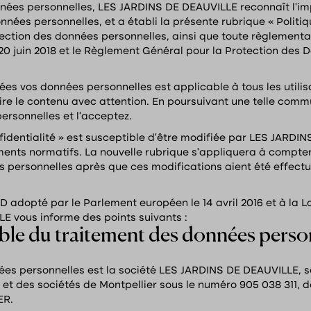
nées personnelles, LES JARDINS DE DEAUVILLE reconnaît l’imp
onnées personnelles, et a établi la présente rubrique « Politi
rotection des données personnelles, ainsi que toute règlement
20 juin 2018 et le Règlement Général pour la Protection des 
tées vos données personnelles est applicable à tous les utilis
ire le contenu avec attention. En poursuivant une telle comm
ersonnelles et l’acceptez.
nfidentialité » est susceptible d’être modifiée par LES JARD
nts normatifs. La nouvelle rubrique s’appliquera à compter d
 personnelles après que ces modifications aient été effectu
opté par le Parlement européen le 14 avril 2016 et à la Loi
E vous informe des points suivants :
ble du traitement des données perso
es personnelles est la société LES JARDINS DE DEAUVILLE, so
 des sociétés de Montpellier sous le numéro 905 038 311, don
ER.