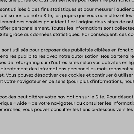
ies, une partie ou tous ces services pourraient ne pas fonct
 sont utilisés à des fins statistiques et pour mesurer l’audie
utilisation de notre Site, les pages que vous consultez et le
lement ces cookies pour identifier l’origine des visites de no
ifier personnellement. Toutes les informations sont collecté
 Site grâce aux données statistiques. Par conséquent, ces c
s sont utilisés pour proposer des publicités ciblées en foncti
enaires publicitaires avec notre autorisation. Nos partenaire
 de retargeting sur d’autres sites selon vos activités en lig
directement des informations personnelles mais reposent sur 
t. Vous pouvez désactiver ces cookies et continuer à utiliser 
t votre navigateur en ce sens (pour plus d’informations, nous
s cookies peut altérer votre navigation sur le Site. Pour désac
brique « Aide » de votre navigateur ou consulter les informat
démarches, vous pouvez consulter les liens ci-dessous vers les