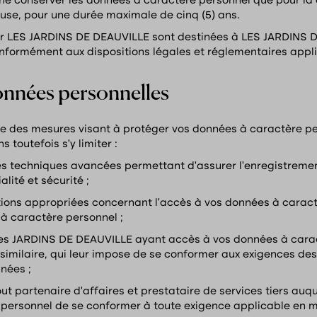
 conserver les données à caractère personnel que pour la d
cause, pour une durée maximale de cinq (5) ans.
par LES JARDINS DE DEAUVILLE sont destinées à LES JARDINS 
onformément aux dispositions légales et réglementaires appl
onnées personnelles
des mesures visant à protéger vos données à caractère person
s toutefois s’y limiter :
s techniques avancées permettant d’assurer l’enregistremen
lité et sécurité ;
tions appropriées concernant l’accès à vos données à caract
s à caractère personnel ;
des JARDINS DE DEAUVILLE ayant accès à vos données à carac
 similaire, qui leur impose de se conformer aux exigences d
nnées ;
t partenaire d’affaires et prestataire de services tiers auqu
ersonnel de se conformer à toute exigence applicable en ma