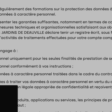
gulièrement des formations sur la protection des données à
données à caractère personnel.
nter les garanties suffisantes, notamment en termes de con
esures techniques et organisationnelles satisfaisant aux obl
 JARDINS DE DEAUVILLE déclare tenir un registre écrit, sous 
 d’activités de traitements effectuées pour votre compte co
engage à :
nnel uniquement pour les seules finalités de prestation de se
onnel conformément à vos instructions ;
données à caractère personnel traitées dans le cadre du contra
isées à traiter vos données à caractère personnel en vertu du
e obligation légale appropriée de confidentialité et reçoiven
sonnel ;
outils, produits, applications ou services, les principes de 
s par défaut ;