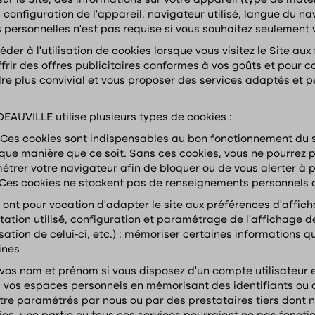
ur le Site, des informations sur votre appareil (type de matéri
, configuration de l’appareil, navigateur utilisé, langue du na
 personnelles n’est pas requise si vous souhaitez seulement vi
r à l’utilisation de cookies lorsque vous visitez le Site aux
frir des offres publicitaires conformes à vos goûts et pour co
ndre plus convivial et vous proposer des services adaptés et 
EAUVILLE utilise plusieurs types de cookies :
 Ces cookies sont indispensables au bon fonctionnement du si
ue manière que ce soit. Sans ces cookies, vous ne pourrez pas
étrer votre navigateur afin de bloquer ou de vous alerter à 
 Ces cookies ne stockent pas de renseignements personnels q
 ont pour vocation d’adapter le site aux préférences d’affich
itation utilisé, configuration et paramétrage de l’affichage 
isation de celui-ci, etc.) ; mémoriser certaines informations q
ines
os nom et prénom si vous disposez d’un compte utilisateur et
 vos espaces personnels en mémorisant des identifiants ou 
tre paramétrés par nous ou par des prestataires tiers dont n